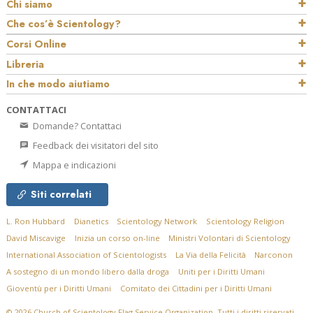
Chi siamo
Che cos’è Scientology?
Corsi Online
Libreria
In che modo aiutiamo
CONTATTACI
Domande? Contattaci
Feedback dei visitatori del sito
Mappa e indicazioni
Siti correlati
L. Ron Hubbard
Dianetics
Scientology Network
Scientology Religion
David Miscavige
Inizia un corso on-line
Ministri Volontari di Scientology
International Association of Scientologists
La Via della Felicità
Narconon
A sostegno di un mondo libero dalla droga
Uniti per i Diritti Umani
Gioventù per i Diritti Umani
Comitato dei Cittadini per i Diritti Umani
© 2026
Church of Scientology Flag Service Organization.
Tutti i diritti riservati.