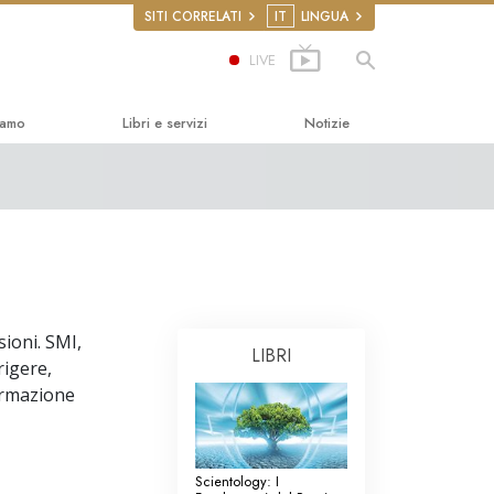
SITI CORRELATI
IT
LINGUA
LIVE
iamo
Libri e servizi
Notizie
ità
introduttivi
ics
libri
renze Introduttive
ntroduttivi
sioni. SMI,
LIBRI
roga
i Introduttivi
rigere,
formazione
 Umani
ini per i Diritti
Scientology: I