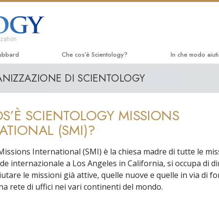
zation
ubbard
Che cos’è Scientology?
In che modo aiut
ANIZZAZIONE DI SCIENTOLOGY
Credenze e pratiche
La Via della Felic
Libri 
Credo e codici di Scientology
Applied Scholast
Audio
S’È SCIENTOLOGY MISSIONS
Che cosa dicono gli Scientologist
Criminon
Confe
riguardo a Scientology
ATIONAL (SMI)?
Narconon
Film i
Incontra uno Scientologist
issions International (SMI) è la chiesa madre di tutte le mis
La Verità sulla D
Serviz
de internazionale a Los Angeles in California, si occupa di di
All’interno di una Chiesa
iutare le missioni già attive, quelle nuove e quelle in via di 
Uniti per i Diritti
I Principi Fondamentali di Scientology
a rete di uffici nei vari continenti del mondo.
Comitato dei Cittad
Un’Introduzione a Dianetics
Umani