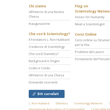
Chi siamo
Flag on
Scientology Netwo
All’Interno di una Nostra
Chiesa
Voices for Humanity
Inaugurazione
Meet a Scientologist
Che cos’è Scientology?
Corsi Online
Il Fondatore L. Ron Hubbard
Corsi online su Strumen
per la Vita
Credenze di Scientology
Problemi del Lavoro
Che cos’è Dianetics?
Fondamenti del Pensie
Background e Origini
Codici e Credo
All’interno di una Chiesa
Domande ricorrenti
Siti correlati
L. Ron Hubbard
Dianetics
Scientology Network
International Association of Scientologists
La Via della Fe