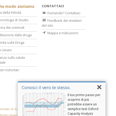
CONTATTACI
che modo aiutiamo
a della Felicità
Domande? Contattaci
ecnologia di Studio
Feedback dei visitatori
del sito
rma dei criminali
Mappa e indicazioni
ilitazione dalla droga
erità sulla Droga
tti Umani
lanza sulla salute
tale
stri Volontari
Conosci il vero te stesso.
Il tuo primo passo per
scoprire di più
potrebbe essere un
semplice test Oxford
olontari di Scientology
Capacity Analysis
 Diritti Umani
Gioventù per i Diritti Umani