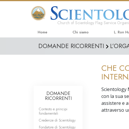
Church of Scientology Flag Service Organi
Home
Chi siamo
L. Ron H
DOMANDE RICORRENTI
L’ORG
CHE CO
INTERN
Scientology M
DOMANDE
con la sua se
RICORRENTI
assistere e a
Contesto e principi
attraverso un
fondamentali
Credenze di Scientology
Fondatore di Scientology