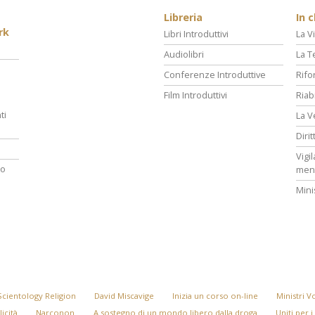
Libreria
In 
rk
Libri Introduttivi
La Vi
Audiolibri
La T
Conferenze Introduttive
Rifo
Film Introduttivi
Riab
ti
La V
Diri
Vigi
ro
men
Mini
Scientology Religion
David Miscavige
Inizia un corso on-line
Ministri V
licità
Narconon
A sostegno di un mondo libero dalla droga
Uniti per i