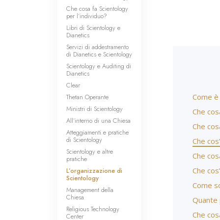
Che cosa fa Scientology
per l’individuo?
Libri di Scientology e
Dianetics
Servizi di addestramento
di Dianetics e Scientology
Scientology e Auditing di
Dianetics
Clear
Come è s
Thetan Operante
Ministri di Scientology
Che cosa
All’interno di una Chiesa
Che cosa
Atteggiamenti e pratiche
di Scientology
Che cos’
Scientology e altre
Che cosa
pratiche
Che cos’
L’organizzazione di
Scientology
Come so
Management della
Chiesa
Quante 
Religious Technology
Che cos
Center