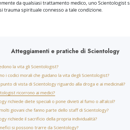
Amore e Odio:
Ministri Volontar
mente da qualsiasi trattamento medico, uno Scientologist si
Che Cos’è la Grandezza?
si trauma spirituale connesso a tale condizione.
Atteggiamenti e pratiche di Scientology
ono la vita gli Scientologist?
no i codici morali che guidano la vita degli Scientologist?
l punto di vista di Scientology riguardo alla droga e ai medicinali?
ntologist ricorrono ai medici?
ogy richiede diete speciali o pone divieti al fumo o all’alcol?
molti giovani che fanno parte dello staff di Scientology?
gy richiede il sacrificio della propria individualità?
nefici si possono trarre da Scientology?