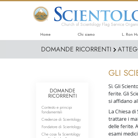
Church of Scientology Flag Service Organi
Home
Chi siamo
L. Ron H
DOMANDE RICORRENTI
ATTEG
GLI SC
Sì. Gli Scien
DOMANDE
ferite. Gli S
RICORRENTI
si affidano a
Contesto e principi
La Chiesa di
fondamentali
trattare i mal
Credenze di Scientology
delle ferite.
Fondatore di Scientology
esami medici
Che cosa fa Scientology