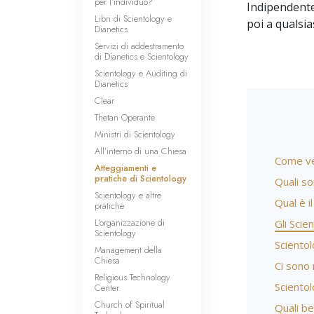
per l’individuo?
Indipendente
Libri di Scientology e
poi a qualsia
Dianetics
Servizi di addestramento
di Dianetics e Scientology
Scientology e Auditing di
Dianetics
Clear
Thetan Operante
Ministri di Scientology
All’interno di una Chiesa
Come ved
Atteggiamenti e
pratiche di Scientology
Quali so
Scientology e altre
Qual è i
pratiche
L’organizzazione di
Gli Scie
Scientology
Scientol
Management della
Chiesa
Ci sono 
Religious Technology
Scientolo
Center
Church of Spiritual
Quali be