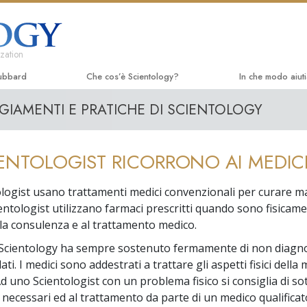
zation
ubbard
Che cos’è Scientology?
In che modo aiut
GIAMENTI E PRATICHE DI SCIENTOLOGY
Credenze e pratiche
La Via della Felic
Libri 
Credo e codici di Scientology
Applied Scholast
Audio
IENTOLOGIST RICORRONO AI MEDIC
Che cosa dicono gli Scientologist
Criminon
Confe
riguardo a Scientology
tologist usano trattamenti medici convenzionali per curare ma
Narconon
Film i
Incontra uno Scientologist
cientologist utilizzano farmaci prescritti quando sono fisicam
La Verità sulla D
Serviz
lla consulenza e al trattamento medico.
All’interno di una Chiesa
 Scientology ha sempre sostenuto fermamente di non diagno
Uniti per i Diritti
I Principi Fondamentali di Scientology
ati. I medici sono addestrati a trattare gli aspetti fisici della 
Comitato dei Cittad
 Ad uno Scientologist con un problema fisico si consiglia di so
Un’Introduzione a Dianetics
Umani
 necessari ed al trattamento da parte di un medico qualificat