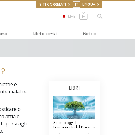
SITI CORRELATI
IT
LINGUA
LIVE
iamo
Libri e servizi
Notizie
ità
introduttivi
ics
libri
I?
renze Introduttive
lattie e
ntroduttivi
LIBRI
ente malati e
roga
i Introduttivi
sticare o
 Umani
malattia e
ini per i Diritti
Scientology: I
ttoporsi agli
Fondamenti del Pensiero
o.