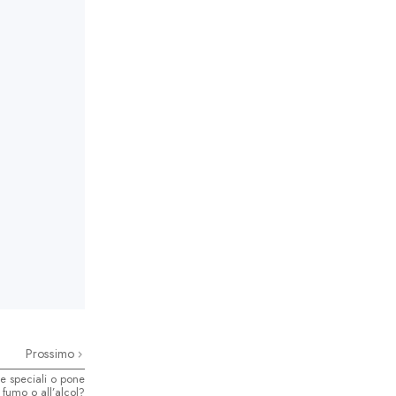
Prossimo
te speciali o pone
l fumo o all’alcol?