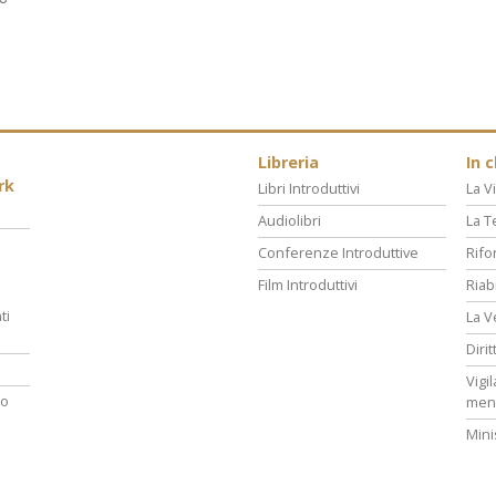
Libreria
In 
rk
Libri Introduttivi
La Vi
Audiolibri
La T
Conferenze Introduttive
Rifo
Film Introduttivi
Riab
ti
La V
Diri
Vigi
ro
men
Mini