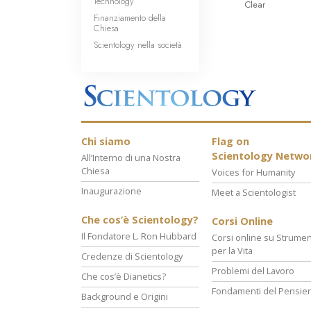
Technology
Clear
Finanziamento della
Chiesa
Scientology nella società
Chi siamo
Flag on
Scientology Netwo
All’Interno di una Nostra
Chiesa
Voices for Humanity
Inaugurazione
Meet a Scientologist
Che cos’è Scientology?
Corsi Online
Il Fondatore L. Ron Hubbard
Corsi online su Strumen
per la Vita
Credenze di Scientology
Problemi del Lavoro
Che cos’è Dianetics?
Fondamenti del Pensie
Background e Origini