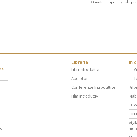
Quanto tempo ci vuole per
Libreria
In 
rk
Libri Introduttivi
La Vi
Audiolibri
La T
Conferenze Introduttive
Rifo
Film Introduttivi
Riab
ti
La V
Diri
Vigi
ro
men