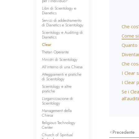
per l’individuo?
Libri di Scientology e
Dianetics
Servizi di addestramento
di Dianetics e Scientology
Che cos’
Scientology e Auditing di
Come si
Dianetics
Clear
Quanto 
Thetan Operante
Diventa
Ministri di Scientology
Che cosa
All’interno di una Chiesa
I Clear 
Atteggiamenti e pratiche
di Scientology
I Clear 
Scientology e altre
pratiche
Se i Cl
all’audit
L’organizzazione di
Scientology
Management della
Chiesa
Religious Technology
Center
Precedente
Church of Spiritual