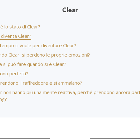
Amore e Odio:
Ministri Volontar
Che Cos’è la Grandezza?
Clear
è lo stato di Clear?
 diventa Clear?
tempo ci vuole per diventare Clear?
ndo Clear, si perdono le proprie emozioni?
 si può fare quando si è Clear?
sono perfetti?
prendono il raffreddore e si ammalano?
ear non hanno più una mente reattiva, perché prendono ancora par
ing?