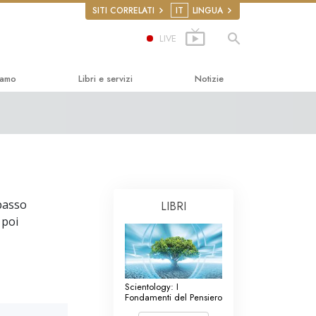
SITI CORRELATI
IT
LINGUA
LIVE
iamo
Libri e servizi
Notizie
ità
introduttivi
ics
libri
renze Introduttive
ntroduttivi
passo
LIBRI
 poi
roga
i Introduttivi
 Umani
ini per i Diritti
Scientology: I
Fondamenti del Pensiero