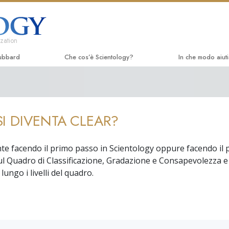
zation
ubbard
Che cos’è Scientology?
In che modo aiut
Credenze e pratiche
La Via della Felic
Libri 
Credo e codici di Scientology
Applied Scholast
Audio
I DIVENTA CLEAR?
Che cosa dicono gli Scientologist
Criminon
Confe
riguardo a Scientology
Narconon
Film i
e facendo il primo passo in Scientology oppure facendo il 
Incontra uno Scientologist
ul Quadro di Classificazione, Gradazione e Consapevolezza e
La Verità sulla D
Serviz
All’interno di una Chiesa
ungo i livelli del quadro.
Uniti per i Diritti
I Principi Fondamentali di Scientology
Comitato dei Cittad
Un’Introduzione a Dianetics
Umani