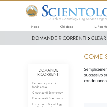
Church of Scientology Flag Service Organi
Home
Chi siamo
L. Ron H
DOMANDE RICORRENTI
CLEAR
COME S
Semplicement
DOMANDE
RICORRENTI
successivo s
continuando l
Contesto e principi
fondamentali
Credenze di Scientology
Fondatore di Scientology
Che cosa fa Scientology